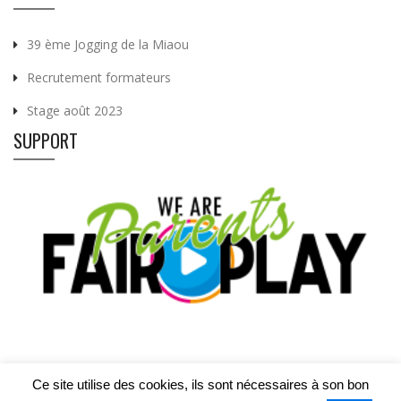
39 ème Jogging de la Miaou
Recrutement formateurs
Stage août 2023
SUPPORT
Ce site utilise des cookies, ils sont nécessaires à son bon
©2022 RUS Loyers | Designed by Be Quiet Digital Marketing