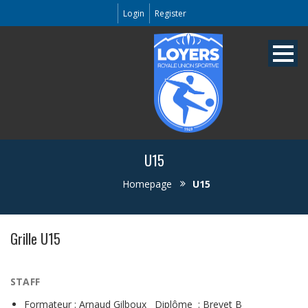
Login
Register
U15
Homepage
U15
Grille U15
STAFF
Formateur : Arnaud Gilboux Diplôme : Brevet B