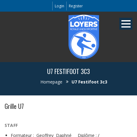
Login
Register
U7 FESTIFOOT 3C3
Homepage
U7 Festifoot 3c3
Grille U7
STAFF
Formateur : Geoffrey Daphné Diplôme : /