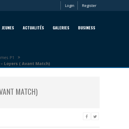
Login
Register
JEUNES
ACTUALITÉS
GALERIES
BUSINESS
mes P1
 Loyers ( Avant Match)
AVANT MATCH)