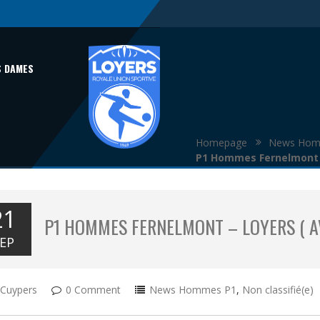
S DAMES
Homepage
News Hom
P1 Hommes Fernelmont –
21
P1 HOMMES FERNELMONT – LOYERS ( 
EP
Cuypers
0 Comment
News Hommes P1
,
Non classifié(e)