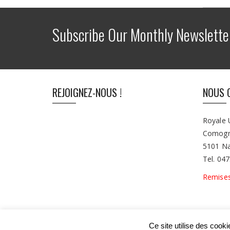
Subscribe Our Monthly Newslette
REJOIGNEZ-NOUS !
NOUS 
Royale 
Comogn
5101 N
Tel. 04
Remise
Ce site utilise des cook
©2022 RUS Loyers | Designed by Be Quiet Digital 