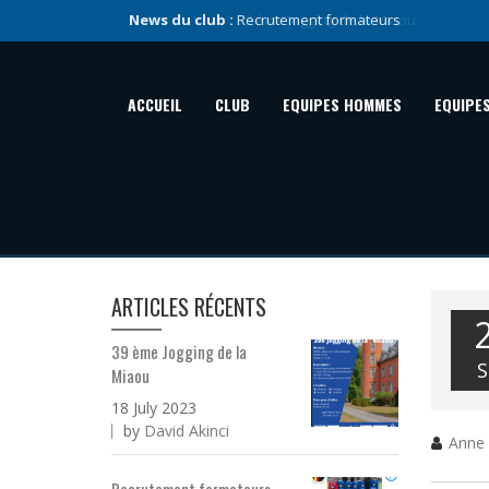
News du club :
Recrutement formateurs
ACCUEIL
CLUB
EQUIPES HOMMES
EQUIPE
ARTICLES RÉCENTS
39 ème Jogging de la
S
Miaou
18 July 2023
by
David Akinci
Anne 