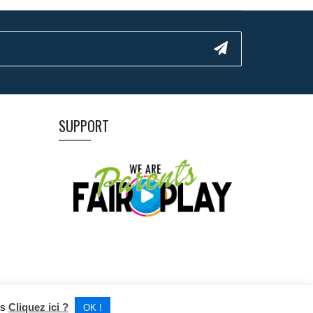
SUPPORT
us
Cliquez ici ?
OK !