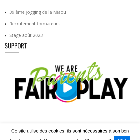
39 ème Jogging de la Miaou
Recrutement formateurs
Stage août 2023
SUPPORT
Ce site utilise des cookies, ils sont nécessaires à son bon
©2022 RUS Loyers | Designed by Be Quiet Digital Marketing